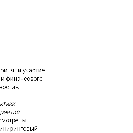
приняли участие
 и финансового
ности
»
.
ктики
приятий
ссмотрены
жиниринговый